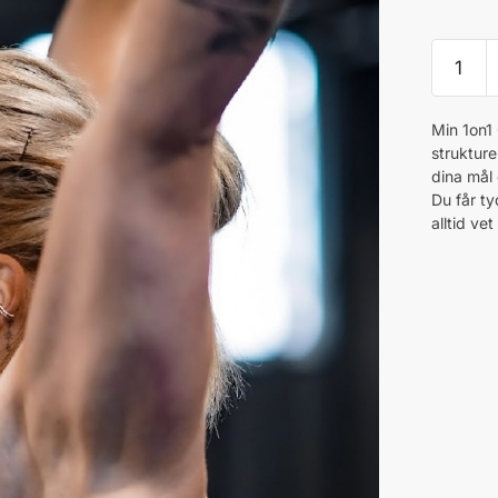
1on1
Coachi
-
Min 1on1 
Emelie
struktur
Bjurem
dina mål
quantity
Du får ty
alltid ve