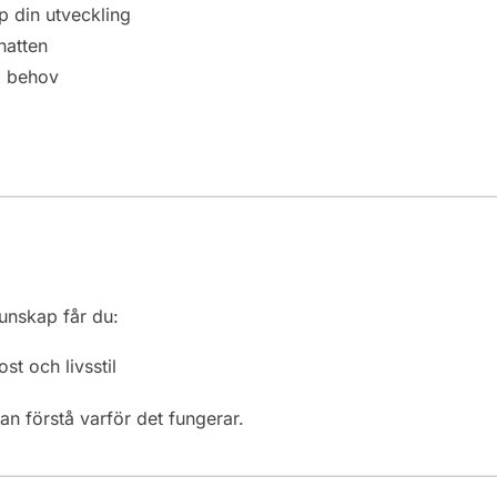
p din utveckling
hatten
d behov
kunskap får du:
st och livsstil
tan förstå varför det fungerar.