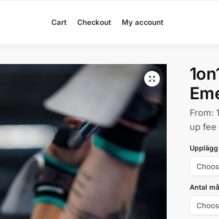
Cart
Checkout
My account
1on
Eme
From:
up fee
Upplägg
Antal m