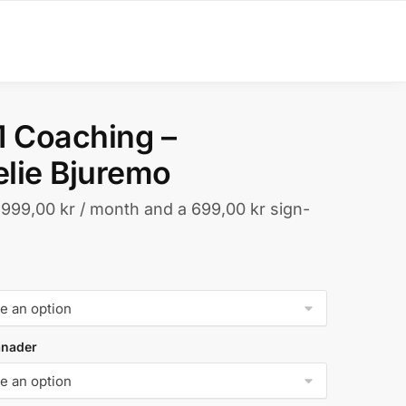
1 Coaching –
lie Bjuremo
1999,00
kr
/ month and a
699,00
kr
sign-
ånader