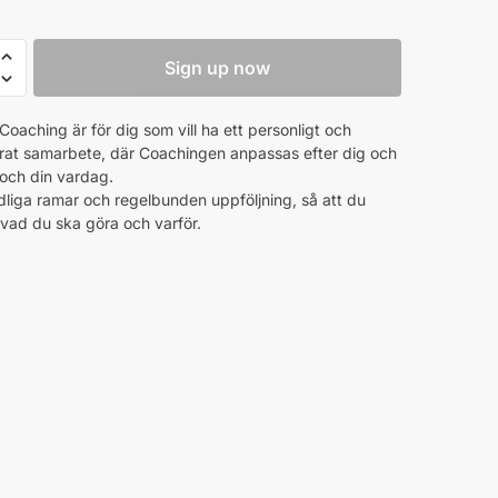
Sign up now
ng
Coaching är för dig som vill ha ett personligt och
erat samarbete, där Coachingen anpassas efter dig och
o
 och din vardag.
dliga ramar och regelbunden uppföljning, så att du
t vad du ska göra och varför.