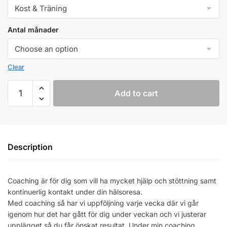
Antal månader
Clear
BUC
Add to cart
EFFECT
COACHING
(Betala
för
hela
Description
perioden)
quantity
Coaching är för dig som vill ha mycket hjälp och stöttning samt
kontinuerlig kontakt under din hälsoresa.
Med coaching så har vi uppföljning varje vecka där vi går
igenom hur det har gått för dig under veckan och vi justerar
upplägget så du får önskat resultat. Under min coaching