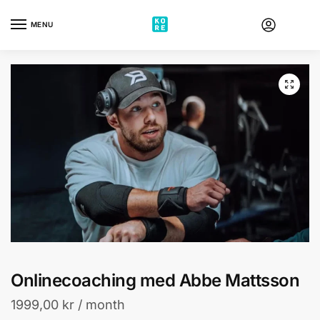
Skip
Skip
to
to
MENU
navigation
content
Onlinecoaching med Abbe Mattsson
1999,00
kr
/ month