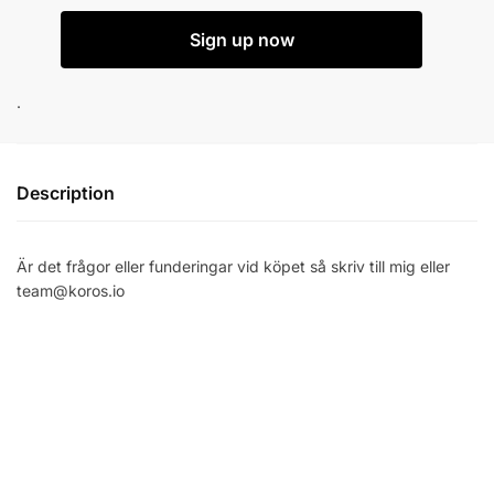
Onlinecoaching
Sign up now
med
Abbe
Mattsson
.
quantity
Description
Är det frågor eller funderingar vid köpet så skriv till mig eller
team@koros.io