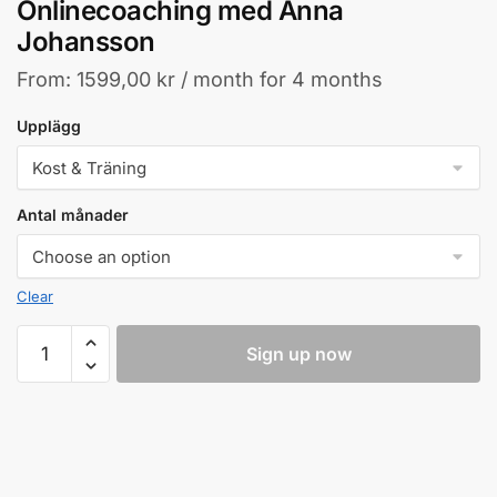
Onlinecoaching med Anna
Johansson
From:
1599,00
kr
/ month for 4 months
Upplägg
Antal månader
Clear
Onlinecoaching
Sign up now
med
Anna
Johansson
quantity